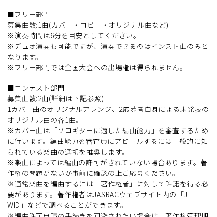
■フリー部門
募集曲数:1曲(カバー・コピー・オリジナル曲など)
※演奏時間は6分を目安としてください。
※デュオ演奏も可能ですが、演奏できるのはインスト曲のみと
なります。
※フリー部門では全国大会への出場権は得られません。
■コンテスト部門
募集曲数:2曲(詳細は下記参照)
1カバー曲のオリジナルアレンジ、2応募者自身による未発表の
オリジナル曲の各1曲。
※カバー曲は「ソロギターに適した編曲能力」を審査するため
に行います。編曲能力を審査員にアピールするには一般的に知
られている楽曲の選択を推奨します。
※楽曲によっては編曲の許可がされていない場合あります。著
作権の問題がないか事前に確認の上ご応募ください。
※通常楽曲を編曲するには「著作権者」に対して許諾を得る必
要があります。著作権者はJASRACウェブサイト内の「J-
WID」などで調べることができます。
※編曲許可申請の手続きを回避されたい場合は、著作権管理期