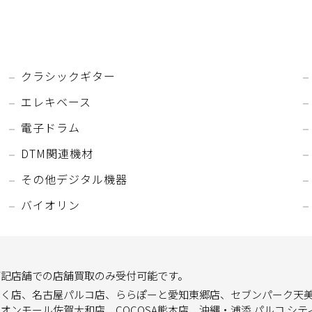
クラシックギター
エレキベース
電子ドラム
DTM関連機材
その他デジタル機器
バイオリン
下記店舗での店舗買取のみ受付可能です。
ほく店、名古屋パルコ店、ららぽーと愛知東郷店、セブンパーク天
ンモール佐賀大和店、COCOSA熊本店、沖縄・浦添 パルコ シテ