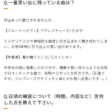
Q.一番思い出に残っている曲は？
沢山あって選びきれませんが...
【フルート＋ピアノ】アグレスティード/ E.ボザ
ミステリアスさや神秘的な曲想に引き込まれて聴き惚れてしま
い、大学4年時に打ち込んだ思い出があります。
【吹奏楽】鷲の舞うところ/ S.ライニキー
中学生の頃に演奏したのですが、情景が思い浮かぶような元気
でロマンチックな曲で、当時からずっと大好きです。(王道で
すが、ジャパニーズグラフィティⅫとかも思い出深いです...。)
Q.日頃の練習について（時間、内容など）苦労
した点を教えて下さい。