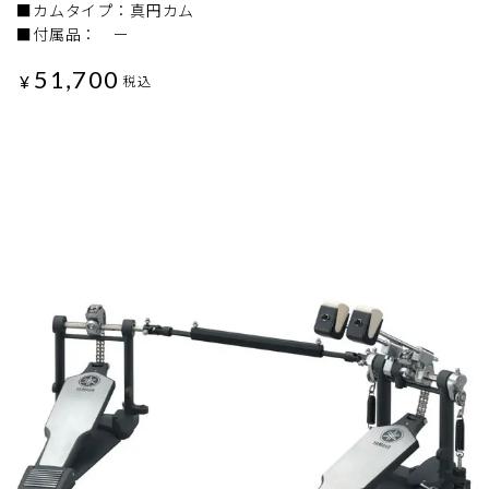
■カムタイプ：真円カム
■付属品： ー
51,700
¥
税込