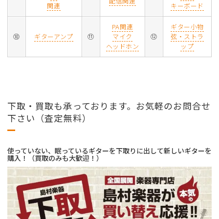
配信関連
関連
キーボード
PA関連
ギター小物
⑩
ギターアンプ
⑪
マイク
⑫
弦・ストラ
ヘッドホン
ップ
下取・買取も承っております。お気軽のお問合せ
下さい（査定無料）
使っていない、眠っているギターを下取りに出して新しいギターを
購入！（買取のみも大歓迎！）