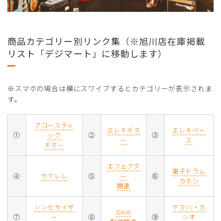
商品カテゴリー別リンク集（※旭川店在庫掲載
リスト「デジマート」に移動します）
※スマホの場合は横にスワイブするとカテゴリーが表示されま
す。
アコースティ
エレキギタ
エレキベー
①
ック
②
③
ー
ス
ギター
エフェクタ
電子ドラム
④
ウクレレ
⑤
ー
⑥
カホン
関連
シンセサイザ
ヤマハ・カ
DAW
⑦
ー
⑧
⑨
シオ