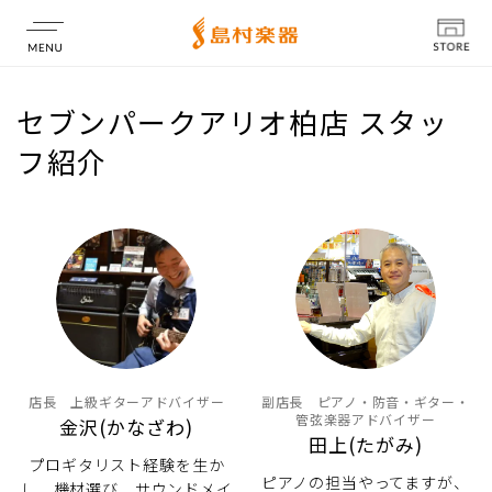
店舗情報
セブンパークアリオ柏店 スタッ
フ紹介
店長 上級ギターアドバイザー
副店長 ピアノ・防音・ギター・
管弦楽器アドバイザー
金沢(かなざわ)
田上(たがみ)
プロギタリスト経験を生か
ピアノの担当やってますが、
し、機材選び、サウンドメイ