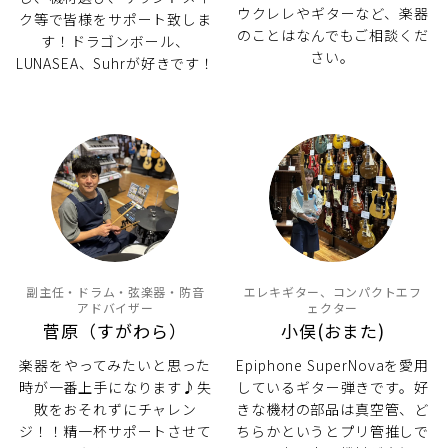
ウクレレやギターなど、楽器
ク等で皆様をサポート致しま
のことはなんでもご相談くだ
す！ドラゴンボール、
さい。
LUNASEA、Suhrが好きです！
副主任・ドラム・弦楽器・防音
エレキギター、コンパクトエフ
アドバイザー
ェクター
菅原（すがわら）
小俣(おまた)
楽器をやってみたいと思った
Epiphone SuperNovaを愛用
時が一番上手になります♪失
しているギター弾きです。好
敗をおそれずにチャレン
きな機材の部品は真空管、ど
ジ！！精一杯サポートさせて
ちらかというとプリ管推しで