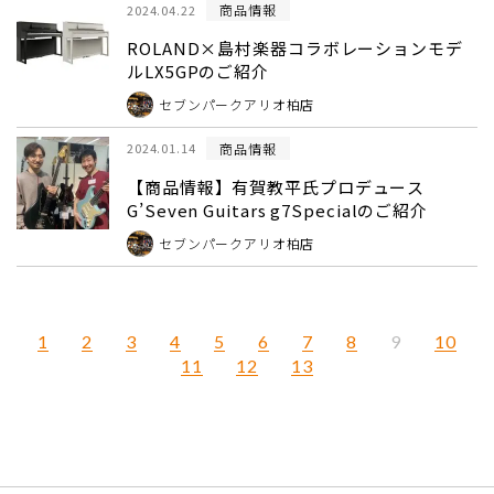
商品情報
2024.04.22
ROLAND×島村楽器コラボレーションモデ
ルLX5GPのご紹介
セブンパークアリオ柏店
商品情報
2024.01.14
【商品情報】有賀教平氏プロデュース
G’Seven Guitars g7Specialのご紹介
セブンパークアリオ柏店
1
2
3
4
5
6
7
8
10
9
11
12
13