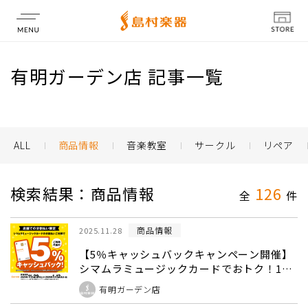
店舗情報
有明ガーデン店 記事一覧
ALL
商品情報
音楽教室
サークル
リペア
検索結果：商品情報
126
全
件
商品情報
2025.11.28
【5％キャッシュバックキャンペーン開催】
シマムラミュージックカードでおトク！11
月29日(土)～1月12日(月・祝)まで！
有明ガーデン店