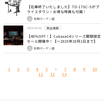
【在庫終了いたしました】TD-17SC-Sがプ
ライスダウン！お得な特典も付属！
有明ガーデン店
商品情報
2025.09.05
【40％OFF！】Cubase14シリーズ期間限定
セール開催中！【～2025年10月1日まで】
有明ガーデン店
1
2
3
4
5
7
8
9
10
6
11
12
13