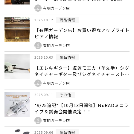
ァンの方へ 【Gibson Noel Gallagher
有明ガーデン店
Les Paul Standard】の抽選販売受け付けて
おります。
商品情報
2025.10.12
【有明ガーデン店】お買い得なアップライト
ピアノ情報
有明ガーデン店
商品情報
2025.10.03
【エレキギター】塩塚モエカ（羊文学）シグ
ネイチャーギター及びシグネイチャーストラ
ップ登場！
有明ガーデン店
その他
2025.09.11
*9/25追記*【10月13日開催】NuRADミニラ
イブ＆試奏会開催決定！！
有明ガーデン店
商品情報
2025.09.06