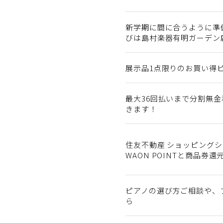
新学期に間に合うように準
びは島村楽器有明ガーデン
展示品1点限りのお買い得
最大36回払いまで分割無
きます！
住友不動産 ショッピング
WAON POINTと商品券
ピアノの選び方ご相談や、
ら