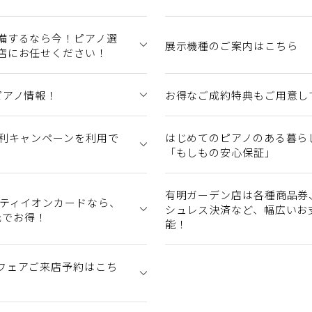
備するなら今！ピアノ選
展示機種のご案内はこちら
店にお任せください！
ピアノ情報！
お得なご成約特典もご用意し
金利キャンペーンを利用で
はじめてのピアノのある暮ら
「もしもの安心保証」
有明ガーデン店は各種商品券
シティイオンカードなら、
シュレス決済など、幅広いお
還元でお得！
能！
フェアご来店予約はこち