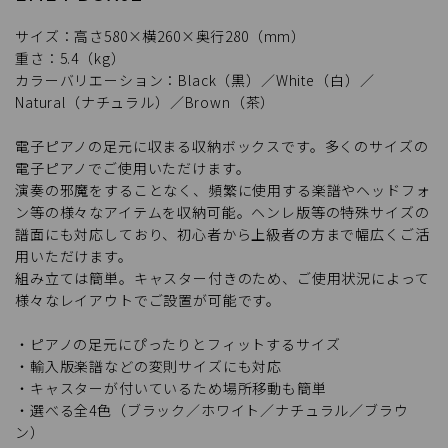
サイズ：高さ580×横260×奥行280（mm）
重さ：5.4（kg）
カラーバリエーション：Black（黒）／White（白）／
Natural（ナチュラル）／Brown（茶）
電子ピアノの足元に収まる収納ボックスです。多くのサイズの
電子ピアノでご使用いただけます。
演奏の邪魔をすることなく、頻繁に使用する楽譜やヘッドフォ
ン等の様々なアイテムを収納可能。ヘンレ版等の特殊サイズの
譜面にも対応しており、初心者から上級者の方まで幅広くご活
用いただけます。
組み立ては簡単。キャスター付きのため、ご使用状況によって
様々なレイアウトでご設置が可能です。
・ピアノの足元にぴったりとフィットするサイズ
・輸入版楽譜などの変則サイズにも対応
・キャスターが付いているため場所移動も簡単
・選べる全4色（ブラック／ホワイト／ナチュラル／ブラウ
ン）