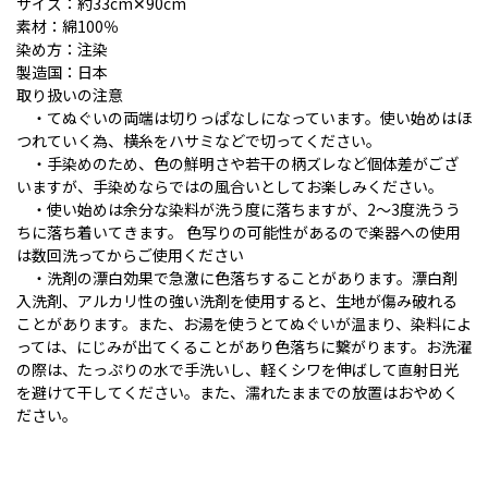
サイズ：約33cm✕90cm
素材：綿100％
染め方：注染
製造国：日本
取り扱いの注意
・てぬぐいの両端は切りっぱなしになっています。使い始めはほ
つれていく為、横糸をハサミなどで切ってください。
・手染めのため、色の鮮明さや若干の柄ズレなど個体差がござ
いますが、手染めならではの風合いとしてお楽しみください。
・使い始めは余分な染料が洗う度に落ちますが、2～3度洗うう
ちに落ち着いてきます。 色写りの可能性があるので楽器への使用
は数回洗ってからご使用ください
・洗剤の漂白効果で急激に色落ちすることがあります。漂白剤
入洗剤、アルカリ性の強い洗剤を使用すると、生地が傷み破れる
ことがあります。また、お湯を使うとてぬぐいが温まり、染料によ
っては、にじみが出てくることがあり色落ちに繋がります。お洗濯
の際は、たっぷりの水で手洗いし、軽くシワを伸ばして直射日光
を避けて干してください。また、濡れたままでの放置はおやめく
ださい。