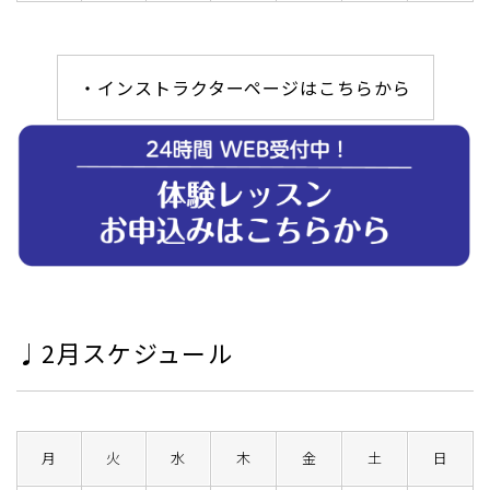
・インストラクターページはこちらから
♩2月スケジュール
月
火
水
木
金
土
日