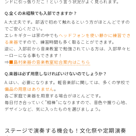
ンドに引っ張りだこ！という言う状況がよく見られます。
Q.全くの未経験でも入部できますか？
A.大丈夫です。部活で初めて触れるという方がほとんどですの
でご安心ください。
エレキギターは家の中でも
ヘッドフォンを使い静かに練習でき
る楽器
ですので、練習時間も多く取ることができます。
逆に、入部前から音楽教室で勉強されている方は、入部早々ヒ
ーローになる事もできます！
⇒
■島村楽器の音楽教室総合案内はこちら
Q.楽器は必ず用意しなければいけないのでしょうか？
A.はい、必要になります。軽音楽部に関しては、多くの学校で
備品の用意はありません
。
各ご家庭で楽器を用意する場合がほとんどです。
毎日付き合っていく”相棒”になりますので、音色や握り心地、
デザインなど、気に入ったものを選びましょう。
ステージで演奏する機会も！文化祭や定期演奏