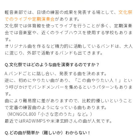
軽音楽部では、日頃の練習の成果を発表する場として、
文化祭
でのライブや定期演奏会
があります。
文化祭では体育館を使ってライブを行うことが多く、定期演奏
会では音楽室や、近くのライブハウスを使用する学校もありま
す。
オリジナル曲を作るなど精力的に活動しているバンドは、大人
に混じり、外部で活動するバンドも出てきます。
Q.文化祭ではどのような曲を演奏するのですか？
A.バンドごとに話し合い、発表する曲を決めます。
逆に、初めにやりたい曲があり、「この曲やりたい人！」とい
う呼びかけでバンドメンバーを集めるというパターンもありま
す。
曲により難易度に差がありますので、比較的優しいということ
で定番の練習曲のようになっている曲もあります。
（MONGOL800「小さな恋のうた」など。）
最近ではRADWIMPSや米津玄師さんの曲が人気です。
Q.どの曲が簡単か（難しいか）わからない！