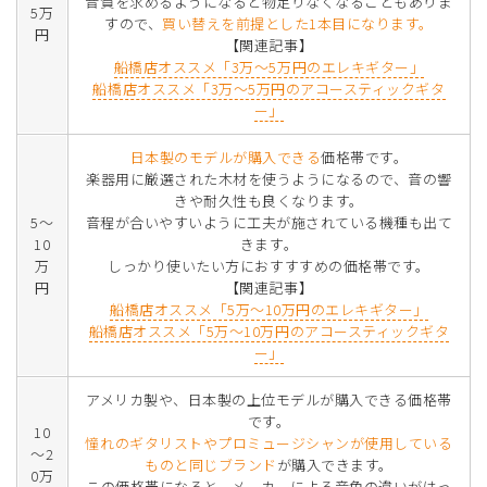
音質を求めるようになると物足りなくなることもありま
5万
すので、
買い替えを前提とした1本目になります。
円
【関連記事】
船橋店オススメ「3万～5万円のエレキギター」
船橋店オススメ「3万～5万円のアコースティックギタ
ー」
日本製のモデルが購入できる
価格帯です。
楽器用に厳選された木材を使うようになるので、音の響
きや耐久性も良くなります。
5～
音程が合いやすいように工夫が施されている機種も出て
10
きます。
万
しっかり使いたい方におすすすめの価格帯です。
円
【関連記事】
船橋店オススメ「5万～10万円のエレキギター」
船橋店オススメ「5万～10万円のアコースティックギタ
ー」
アメリカ製や、日本製の上位モデルが購入できる価格帯
です。
10
憧れのギタリストやプロミュージシャンが使用している
～2
ものと同じブランド
が購入できます。
0万
この価格帯になると、メーカーによる音色の違いがはっ