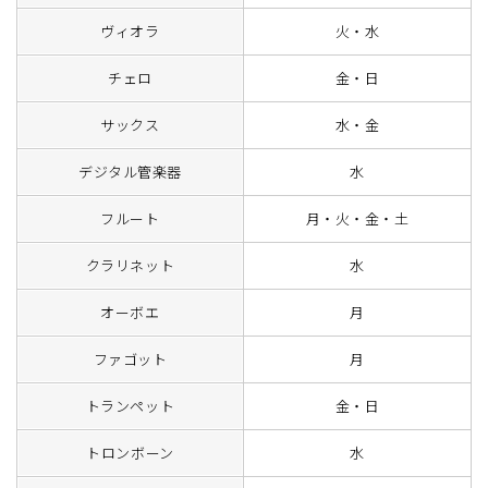
ヴィオラ
火・水
チェロ
金・日
サックス
水・金
デジタル管楽器
水
フルート
月・火・金・土
クラリネット
水
オーボエ
月
ファゴット
月
トランペット
金・日
トロンボーン
水