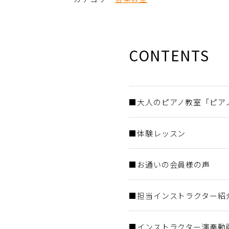
CONTENTS
■大人のピアノ教室「ピア
■体験レッスン
■お通いの会員様の声
■担当インストラクター紹
■インストラクター演奏動