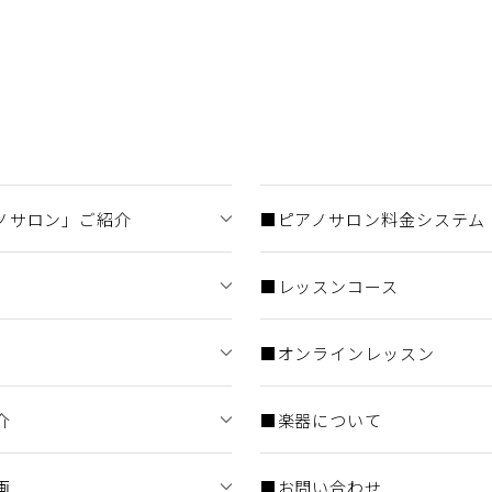
ノサロン」ご紹介
■ピアノサロン料金システム
■レッスンコース
■オンラインレッスン
介
■楽器について
画
■お問い合わせ