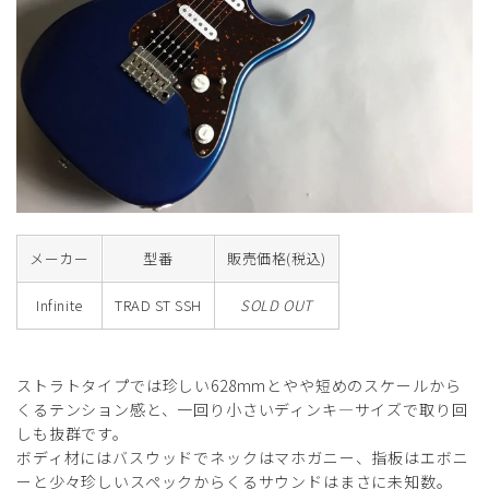
メーカー
型番
販売価格(税込)
Infinite
TRAD ST SSH
SOLD OUT
ストラトタイプでは珍しい628mmとやや短めのスケールから
くるテンション感と、一回り小さいディンキ―サイズで取り回
しも抜群です。
ボディ材にはバスウッドでネックはマホガニー、指板はエボニ
ーと少々珍しいスペックからくるサウンドはまさに未知数。