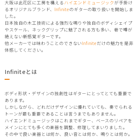
大阪は此花区に工房を構える
ハイエンドミュージック
が手掛け
るオリジナルブランド、
Infinite
のギターの取り扱いを開始しま
した。
日本独自の木工技術による強烈な鳴りや独自のボディシェイプ
やスケール、ネックグリップに魅了される方も多い、巷で噂が
絶えない新感覚ギターです。
他メーカーでは味わうことのできない
Infinite
だけの魅力を是非
体感してください。
Infiniteとは
ボディ形状・デザインの独創性はギターにとってとても重要で
あります。
しかしながら、どれだけデザインに優れていても、奏でられる
トーンが最も重要であることは言うまでもありません。
ハイエンドミュージックはこれまでギター、ベースのリペアを
メインにとても多くの楽器を調整、修理してまいりました。
その中で良い楽器とは何か、良い音とは何か、鳴りとは何か。