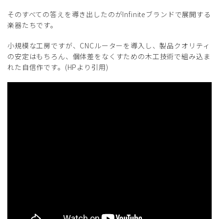
そのすべての答えを導き出したのがInfiniteブランドで展開する
楽器たちです。
小規模な工房ですが、CNCルーターを導入し、製品クオリティ
の安定はもちろん、個体差をなくすための木工技術で組み込ま
れた自信作です。(HPより引用)