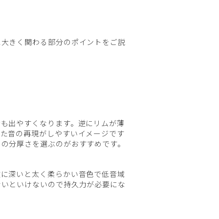
に大きく関わる部分のポイントをご説
音も出やすくなります。逆にリムが薄
った音の再現がしやすいイメージです
りの分厚さを選ぶのがおすすめです。
逆に深いと太く柔らかい音色で低音域
ないといけないので持久力が必要にな