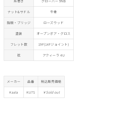
糸巻き
グローバー 9NB
ナット&サドル
牛骨
指版・ブリッジ
ローズウッド
塗装
オープンボア・グロス
フレット数
19F(14Fジョイント)
弦
アクィーラ 4U
メーカー
品番
税込販売価格
Kaala
KU7S
￥Sold out