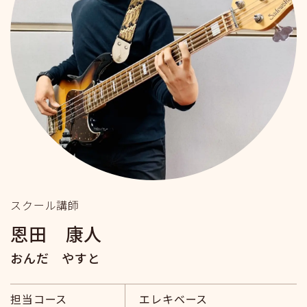
スクール講師
恩田 康人
おんだ やすと
担当コース
エレキベース