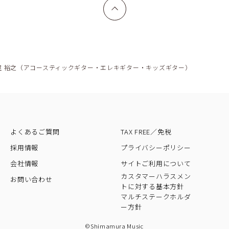
上へ戻る
室 裕之（アコースティックギター・エレキギター・キッズギター）
よくあるご質問
TAX FREE／免税
採用情報
プライバシーポリシー
会社情報
サイトご利用について
カスタマーハラスメン
お問い合わせ
トに対する基本方針
マルチステークホルダ
ー方針
©Shimamura Music