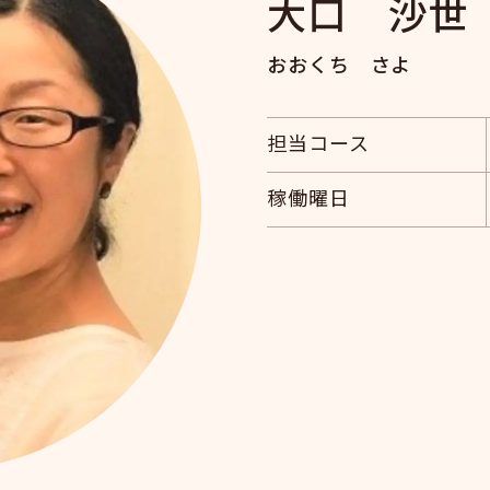
大口 沙世
おおくち さよ
担当コース
稼働曜日