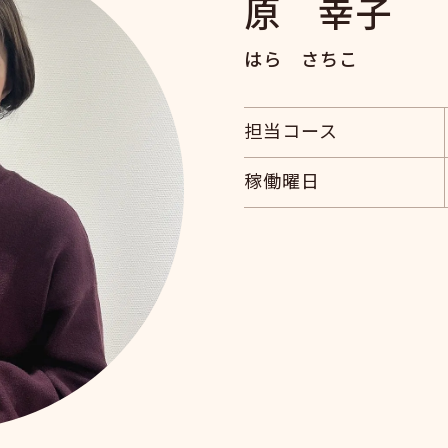
原 幸子
はら さちこ
担当コース
稼働曜日