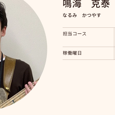
鳴海 克泰
なるみ かつやす
担当コース
稼働曜日