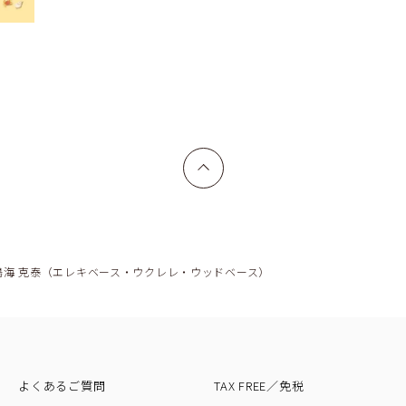
上へ戻る
鳴海 克泰（エレキベース・ウクレレ・ウッドベース）
よくあるご質問
TAX FREE／免税