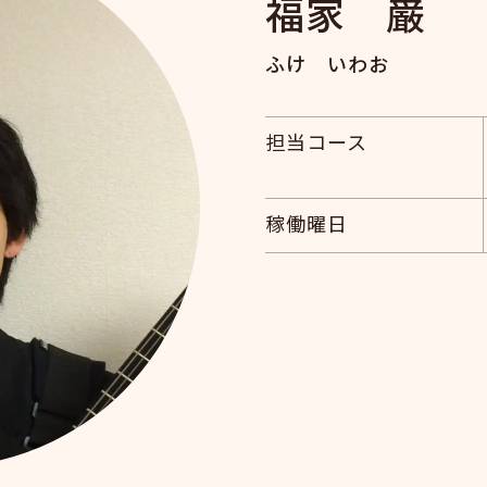
福家 巌
ふけ いわお
担当コース
稼働曜日