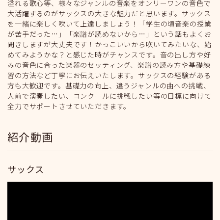
溢れる歌心等、様々なジャンルの音楽をオンリーワンの音色で
大活躍するのがサックスの大きな魅力だと思います。サックス
を一緒に楽しく吹いて上達しましょう！「学生の頃音楽の授業
が苦手だった…」「楽譜が読めないから…」という話もよくお
聞きしますが大丈夫です！かっこいいから吹いてみたいな、始
めてみようかな？と感じた時がチャンスです。音の出し方や好
みの音色に合った楽器のセッティング、楽譜の読み方や基礎練
習の方法など丁寧にお伝えいたします。サックスの経験がある
方も大歓迎です。基礎力の向上、違うジャンルの曲への挑戦、
人前で演奏したい、コンクールに挑戦したい等の目標に向けて
全力でサポートさせていただきます。
紹介動画
サックス