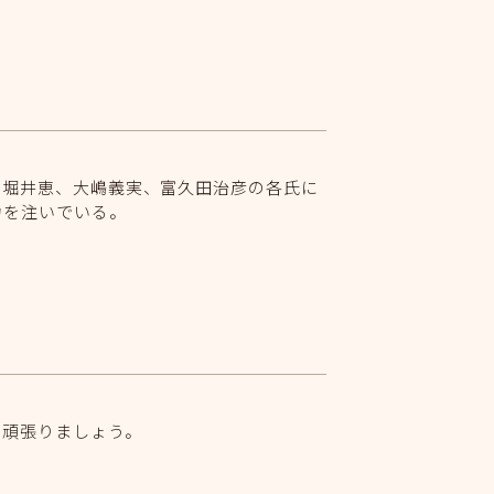
、堀井恵、大嶋義実、富久田治彦の各氏に
力を注いでいる。
く頑張りましょう。