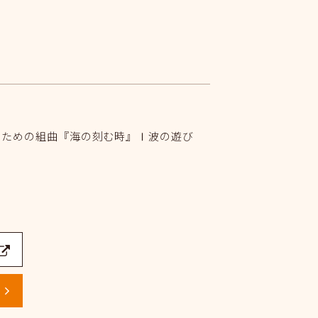
のための組曲『海の刻む時』Ⅰ波の遊び