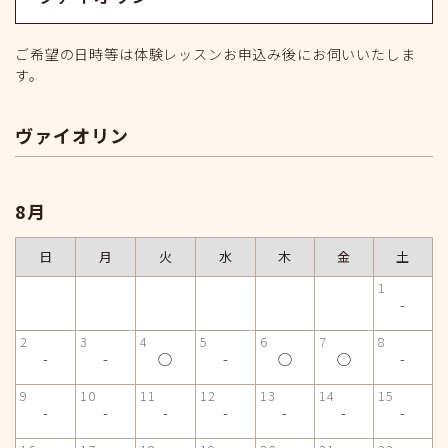
ご希望の日時等は体験レッスンお申込み後にお伺いいたしま
す。
ヴァイオリン
8月
日
月
火
水
木
金
土
1
-
2
3
4
5
6
7
8
-
-
◯
-
◯
◯
-
9
10
11
12
13
14
15
-
-
-
-
-
-
-