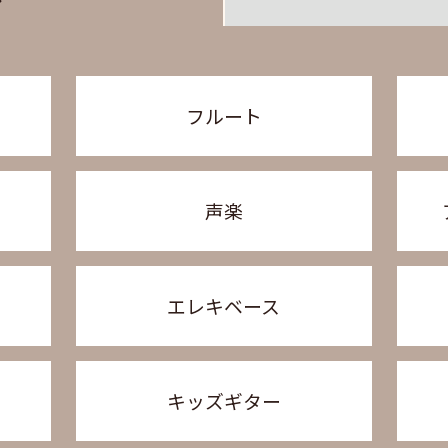
フルート
声楽
エレキベース
キッズギター