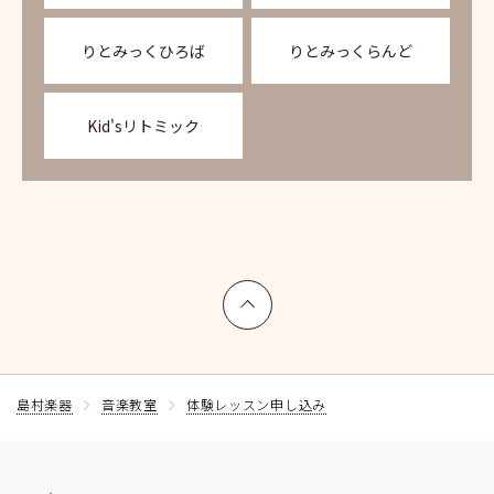
りとみっくひろば
りとみっくらんど
Kid'sリトミック
上へ戻る
島村楽器
音楽教室
体験レッスン申し込み