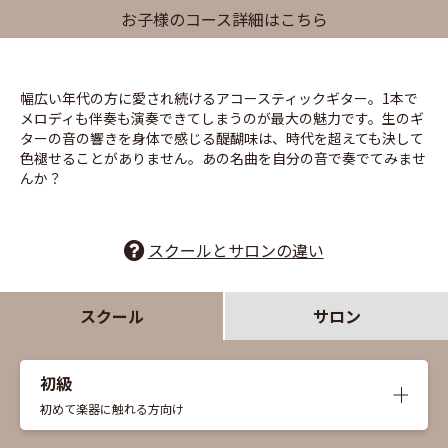
お子様のコース詳細はこちら
幅広い年代の方に愛され続けるアコースティックギター。1本で
メロディも伴奏も演奏できてしまうのが最大の魅力です。生のギ
ターの音の響きを身体で感じる醍醐味は、時代を超えても決して
色褪せることがありません。あの名曲を自分の音で奏でてみませ
んか？
スクールとサロンの違い
スクール
サロン
初級
くわし
初めて楽器に触れる方向け