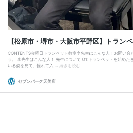
【松原市・堺市・大阪市平野区】トランペット
CONTENTS金曜日トランペット教室李先生はこんな人！お問い
ラ。 李先生はこんな人！ 先生について Q1:トランペットを始め
【松
いる姿を見て、憧れて入 …
続きを読む
原
市・
セブンパーク天美店
堺
市・
大
阪
市
平
野
区】