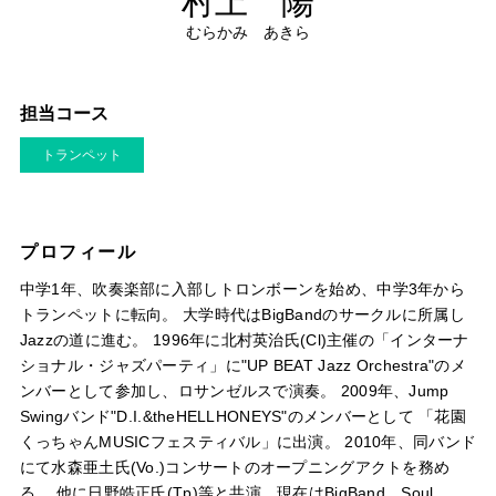
村上 陽
むらかみ あきら
担当コース
トランペット
プロフィール
中学1年、吹奏楽部に入部しトロンボーンを始め、中学3年から
トランペットに転向。 大学時代はBigBandのサークルに所属し
Jazzの道に進む。 1996年に北村英治氏(Cl)主催の「インターナ
ショナル・ジャズパーティ」に"UP BEAT Jazz Orchestra"のメ
ンバーとして参加し、ロサンゼルスで演奏。 2009年、Jump
Swingバンド"D.I.&theHELLHONEYS"のメンバーとして 「花園
くっちゃんMUSICフェスティバル」に出演。 2010年、同バンド
にて水森亜土氏(Vo.)コンサートのオープニングアクトを務め
る。 他に日野皓正氏(Tp)等と共演。現在はBigBand、Soul、