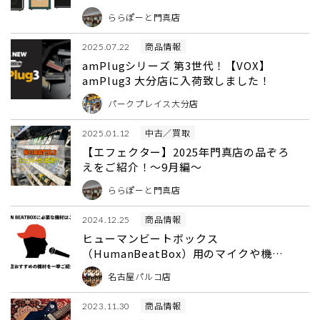
ららぽーと門真店
商品情報
2025.07.22
amPlugシリーズ 第3世代！【VOX】
amPlug3 大分店に入荷致しました！
パークプレイス大分店
中古／買取
2025.01.12
【エフェクター】2025年門真店の品ぞろ
えをご紹介！～9月編～
ららぽーと門真店
商品情報
2024.12.25
ヒューマンビートボックス
（HumanBeatBox）用のマイクや機材
をお探しなら当店へ！必要な機材をおス
名古屋パルコ店
スメを交えて一挙紹介！
商品情報
2023.11.30