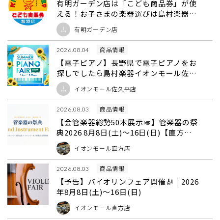
有明ガーデン店は「こども商品券」が使
える！お子さまの楽器選びは島村楽器有
明ガーデン店へ
有明ガーデン店
商品情報
2026.08.04
【電子ピアノ】長野県で電子ピアノをお
探しでしたら島村楽器イオンモール佐久
平店におまかせください！（軽井沢／上
イオンモール佐久平店
田市／小諸市／佐久市／東御市／安曇野
市）
商品情報
2026.08.03
【金管楽器総勢50本展示🎺】管楽器の祭
典2026 8月8日(土)～16日(日)【直方×
八幡東店 合同開催】
イオンモール直方店
商品情報
2026.08.03
【予告】バイオリンフェア開催🎻｜2026
年8月8日(土)～16日(日)
イオンモール直方店