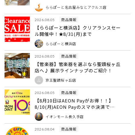
ららぽーと名古屋みなとアクルス店
商品情報
2026.08.05
【ららぽーと横浜店】クリアランスセー
ル開催中！★8/31(月)まで
ららぽーと横浜店
商品情報
2026.08.05
【管楽器】管楽器を選ぶなら聖蹟桜ヶ丘
店へ♪ 展示ラインナップのご紹介！
京王聖蹟桜ヶ丘店
商品情報
2026.08.05
【8月10日はAEON Payがお得！！】
8/10(月)AEON Payのスマホ決済で
WAON POINT10倍！
イオンモール長久手店
商品情報
2026.08.04