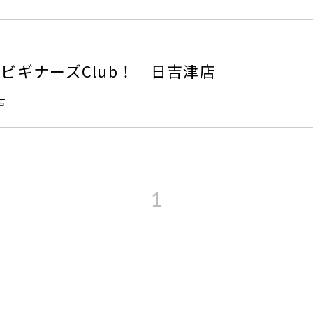
ビギナーズClub！ 日吉津店
店