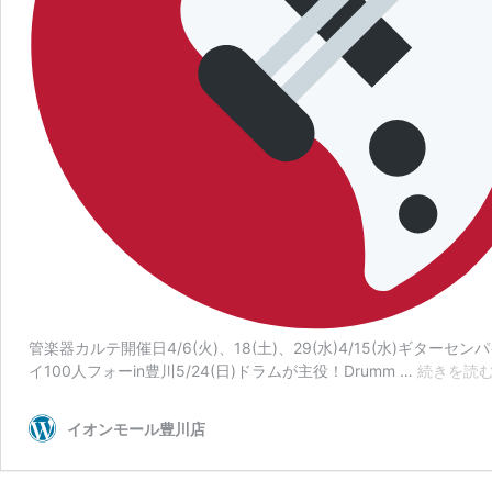
管楽器カルテ開催日4/6(火)、18(土)、29(水)4/15(水)ギター
イ100人フォーin豊川5/24(日)ドラムが主役！Drumm …
続きを読
イオンモール豊川店