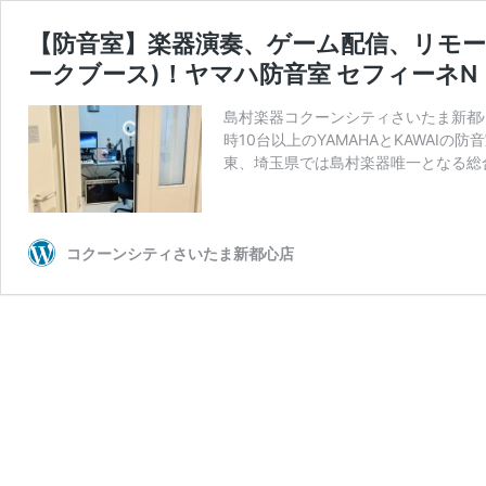
【防音室】楽器演奏、ゲーム配信、リモ
ークブース)！ヤマハ防音室 セフィーネN
島村楽器コクーンシティさいたま新都
時10台以上のYAMAHAと
東、埼玉県では島村楽器唯一となる総
コクーンシティさいたま新都心店