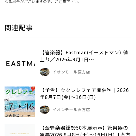
なる場合がございますので、ご注意下さい。
関連記事
【管楽器】Eastman(イーストマン) 値
上り／2026年9月1日～
イオンモール直方店
【予告】ウクレレフェア開催🌴｜2026
年8月7日(金)～16日(日)
イオンモール直方店
【金管楽器総勢50本展示🎺】管楽器の
祭典2026 8月8日(土)～16日(日)【直方