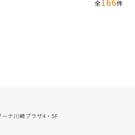
166
全
件
ゾーナ川崎プラザ4・5F