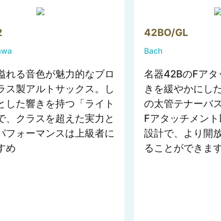
2
42BO/GL
awa
Bach
溢れる音色が魅力的なブロ
名器42BのFア
ラス製アルトサックス。し
きを緩やかにし
とした響きを持つ「ライト
の太管テナーバ
で、クラスを超えた実力と
Fアタッチメント
パフォーマンスは上級者に
設計で、より開
すめ
ることができま