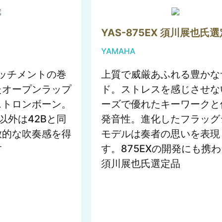
YAS-875EX 須川展也氏
YAMAHA
タッチメントの巻
上質で威厳あふれる豊かな
たオープンラップ
ド。ストレスを感じさせな
ストロンボーン。
ーズで優れたキーワークと
以外は42Bと同
発音性。進化したフラッグ
放的な吹奏感を得
モデルは奏者の思いを表現
す
す。875EXの開発にも携
須川展也氏選定品