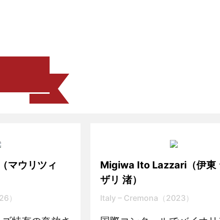
ioli（マウリツィ
Migiwa Ito Lazzari（伊
）
ザリ 渚）
026）
Italy – Cremona（2023）