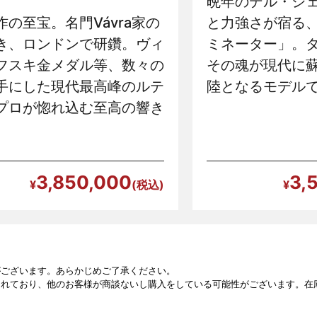
晩年のデル・ジ
作の至宝。名門Vávra家の
と力強さが宿る
き、ロンドンで研鑽。ヴィ
ミネーター」。
フスキ金メダル等、数々の
その魂が現代に
手にした現代最高峰のルテ
陸となるモデル
プロが惚れ込む至高の響き
3,850,000
3,
がございます。あらかじめご了承ください。
されており、他のお客様が商談ないし購入をしている可能性がございます。在