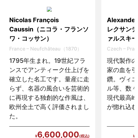
Nicolas François
Alexande
Caussin（ニコラ・フランソ
レクサンデ
ワ・コッサン）
ァルスキー
France – Neufchâteau（1870）
Czech – Pr
1795年生まれ。19世紀フラ
現代製作の
ンスでアンティーク仕上げを
家の血を引
確立した名工です。量産に走
鑽。ヴィエ
らず、名器の風合いを芸術的
ル等、数々
に再現する独創的な作風は、
現代最高峰
欧州全土で高く評価されまし
が惚れ込む
た。
6,600,000