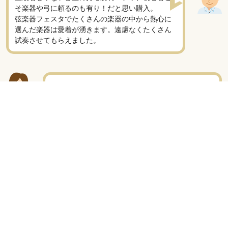
そ楽器や弓に頼るのも有り！だと思い購入。
弦楽器フェスタでたくさんの楽器の中から熱心に
選んだ楽器は愛着が湧きます。遠慮なくたくさん
試奏させてもらえました。
弦楽器友達が弦楽器フェスタで新しい楽器を買っ
たのを見ていて、私もだんだん欲しくなり購入し
ました！
弦楽器フェスタは海外旅行に行った時のように財
布の紐がゆるみます。笑
弦楽器フェスタで初めて弓を買い替えました。
先生にいろいろ試奏していただいた弓の一本の音
色に涙が出てしまって、即購入しました。