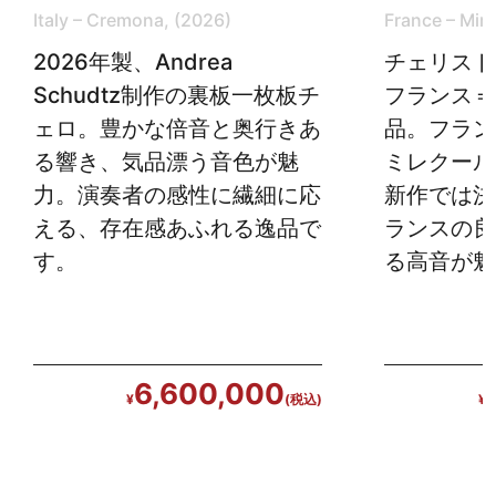
Italy – Cremona, (2026)
France – Mir
2026年製、Andrea
チェリスト
Schudtz制作の裏板一枚板チ
フランス＝
ェロ。豊かな倍音と奥行きあ
品。フラン
る響き、気品漂う音色が魅
ミレクール
力。演奏者の感性に繊細に応
新作では決
える、存在感あふれる逸品で
ランスの良
す。
る高音が魅
6,600,000