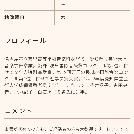
ュ
稼働曜日
水
プロフィール
名古屋市立菊里高等学校音楽科を経て、愛知県立芸術大学
音楽学部卒業。第8回岐阜国際音楽祭コンクール第2位、併
せて文化人特別賞受賞。第19回万里の長城杯国際音楽コン
クール第1位、併せて理事長賞受賞。令和2年度愛知県立芸
術大学成績優秀者奨学金生。これまでに花井晶子、古田央
音、北垣紀子、白石禮子の各氏に師事。
コメント
楽器が初めての方も、ご経験者の方も大歓迎です！レッスンで