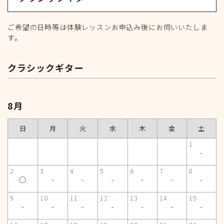
ご希望の日時等は体験レッスンお申込み後にお伺いいたしま
す。
クラシックギター
8月
日
月
火
水
木
金
土
1
-
2
3
4
5
6
7
8
◯
-
-
-
-
-
-
9
10
11
12
13
14
15
-
-
-
-
-
-
-