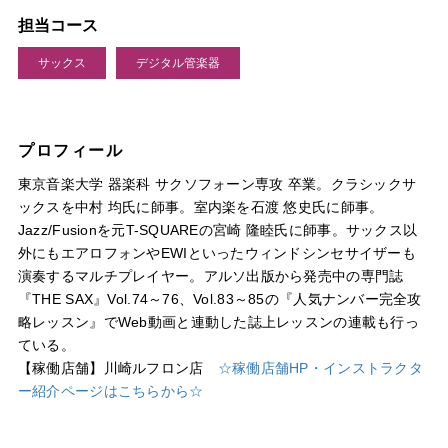
担当コース
サックス
デジタル管楽器
プロフィール
東京音楽大学 器楽科 サクソフォーン専攻 卒業。クラシックサ
ックスを中村 均氏に師事。室内楽を石渡 悠史氏に師事。
Jazz/Fusionを元T-SQUAREの宮崎 隆睦氏に師事。サックス以
外にもエアロフォンやEWIといったウィンドシンセサイザーも
演奏するマルチプレイヤー。アルソ出版から発売中の専門誌
『THE SAX』Vol.74～76、Vol.83～85の『人気ナンバー完全攻
略レッスン』でWeb動画と連動した誌上レッスンの連載も行っ
ている。
【稼働店舗】川崎ルフロン店
☆稼働店舗HP・インストラクタ
ー紹介ページはこちらから☆