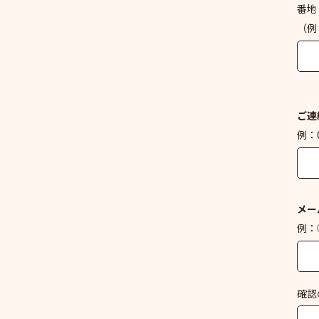
番地
（例
ご連
例：0
メー
例：○
確認