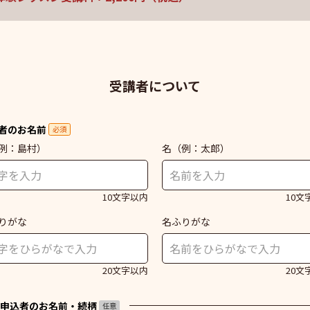
受講者について
者のお名前
必須
例：島村）
名
（例：太郎）
10文字以内
10文
りがな
名ふりがな
20文字以内
20文
申込者のお名前・続柄
任意