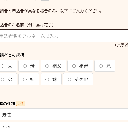
講者と申込者が異なる場合のみ、以下にご入力ください。
込者のお名前
（例：島村花子）
10文字
講者との続柄
父
母
祖父
祖母
兄
弟
姉
妹
その他
者の性別
必須
男性
女性