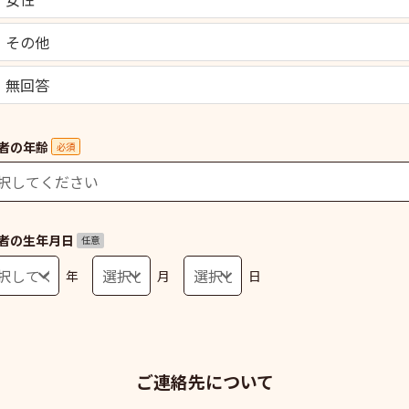
その他
無回答
者の年齢
必須
者の生年月日
任意
年
月
日
ご連絡先について