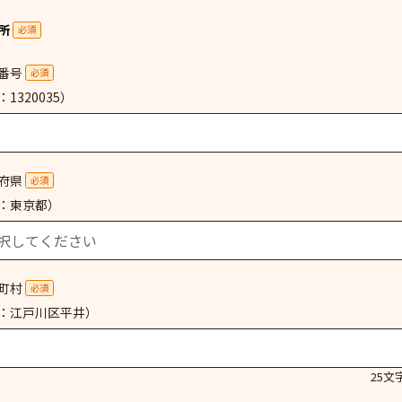
所
必須
番号
必須
1320035）
府県
必須
：東京都）
町村
必須
：江戸川区平井）
25文