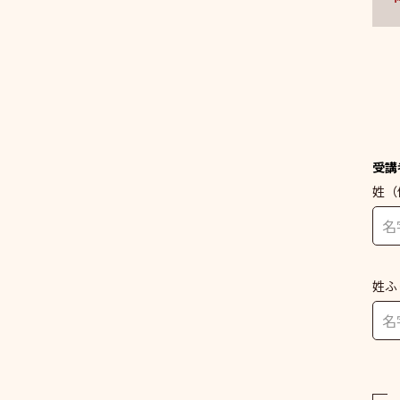
受講
姓
（
姓ふ