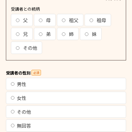
受講者との続柄
父
母
祖父
祖母
兄
弟
姉
妹
その他
受講者の性別
必須
男性
女性
その他
無回答