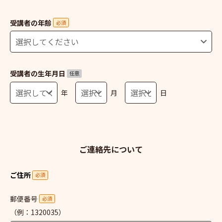
受講者の年齢
必須
受講者の生年月日
任意
年
月
日
ご連絡先について
ご住所
必須
郵便番号
必須
（例：1320035）