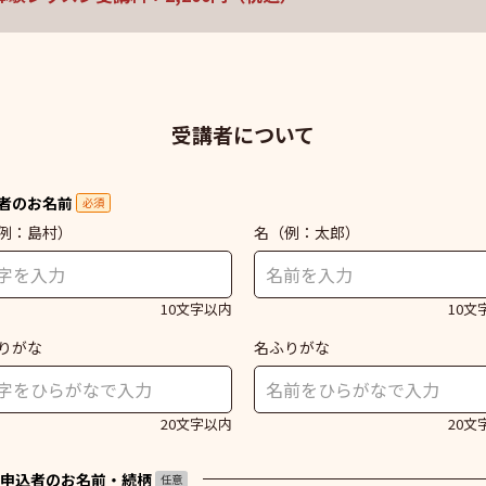
受講者について
者のお名前
必須
例：島村）
名
（例：太郎）
10文字以内
10文
りがな
名ふりがな
20文字以内
20文
申込者のお名前・続柄
任意