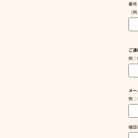
番地
（例
ご連
例：0
メー
例：○
確認