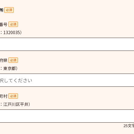
所
必須
番号
必須
1320035）
府県
必須
：東京都）
町村
必須
：江戸川区平井）
25文