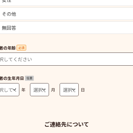
その他
無回答
者の年齢
必須
者の生年月日
任意
年
月
日
ご連絡先について