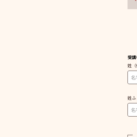
受講
姓
（
姓ふ