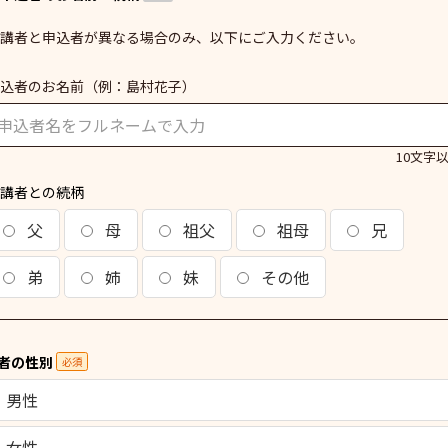
講者と申込者が異なる場合のみ、以下にご入力ください。
込者のお名前
（例：島村花子）
10文字
講者との続柄
父
母
祖父
祖母
兄
弟
姉
妹
その他
者の性別
必須
男性
女性